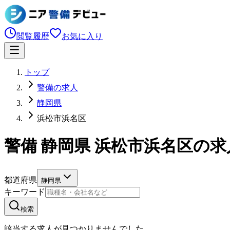
閲覧履歴
お気に入り
トップ
警備の求人
静岡県
浜松市浜名区
警備 静岡県 浜松市浜名区の
都道府県
静岡県
キーワード
検索
該当する求人が見つかりませんでした。