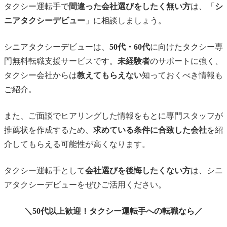
タクシー運転手で
間違った会社選びをしたく無い方
は、「
シ
ニアタクシーデビュー
」に相談しましょう。
シニアタクシーデビューは、
50代・60代
に向けたタクシー専
門無料転職支援サービスです。
未経験者
のサポートに強く、
タクシー会社からは
教えてもらえない
知っておくべき情報も
ご紹介。
また、ご面談でヒアリングした情報をもとに専門スタッフが
推薦状を作成するため、
求めている条件に合致した会社
を紹
介してもらえる可能性が高くなります。
タクシー運転手として
会社選びを後悔したくない方
は、シニ
アタクシーデビューをぜひご活用ください。
＼50代以上歓迎！タクシー運転手への転職なら／